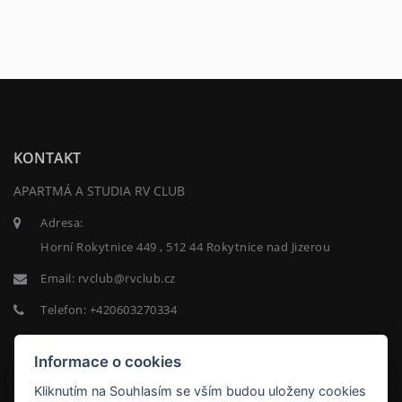
KONTAKT
APARTMÁ A STUDIA RV CLUB
Adresa:
Horní Rokytnice 449 , 512 44 Rokytnice nad Jizerou
Email:
rvclub@rvclub.cz
Telefon:
+420603270334
Informace o cookies
NEWSLETTER
Kliknutím na Souhlasím se vším budou uloženy cookies