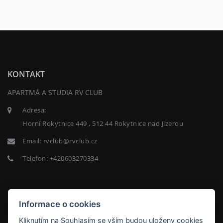
KONTAKT
APARTMÁ A STUDIA RV CLUB
Adresa:
Horní Rokytnice 449 , 512 44 Rokytnice nad Jizerou
Email:
rvclub@rvclub.cz
Telefon:
+420603270334
NEWSLETTER
Informace o cookies
Kliknutím na Souhlasím se vším budou uloženy cookies